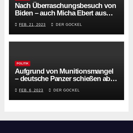
Nach Überraschungsbesuch von
Biden – auch Micha Ebert aus
Detmold überraschend in Kiew
FEB. 21, 2023
DER GOCKEL
eingetroffen
POLITIK
Aufgrund von Munitionsmangel
– deutsche Panzer schießen ab
sofort mit Knallerbsen
FEB. 6, 2023
DER GOCKEL