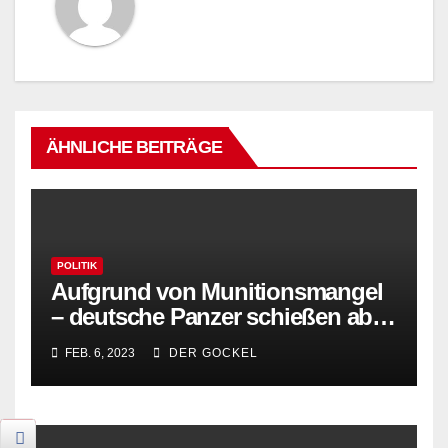
ÄHNLICHE BEITRÄGE
POLITIK
Aufgrund von Munitionsmangel
– deutsche Panzer schießen ab
sofort mit Knallerbsen
FEB. 6, 2023
DER GOCKEL