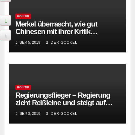
POLITIK
Merkel überrascht, wie gut
Chinesen mit ihrer Kritik
umgehen können
SEP. 5, 2019
DER GOCKEL
POLITIK
Regierungsflieger – Regierung
zieht Reißleine und steigt auf
Zeppeline um
SEP. 3, 2019
DER GOCKEL