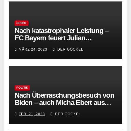
SPORT
Nach katastrophaler Leistung –
FC Bayern feuert Julian
Nagelsmann
MÄRZ 24, 2023
DER GOCKEL
POLITIK
Nach Überraschungsbesuch von
Biden – auch Micha Ebert aus
Detmold überraschend in Kiew
FEB. 21, 2023
DER GOCKEL
eingetroffen