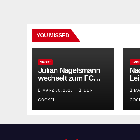
YOU MISSED
SPORT
SPO
Julian Nagelsmann
Nac
wechselt zum FC
Lei
Groß Muckrow 90
Bay
MÄRZ 30, 2023
DER
MÄ
Na
GOCKEL
GOC