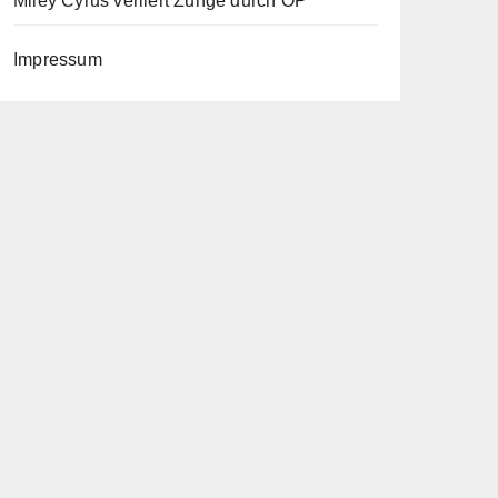
Miley Cyrus verliert Zunge durch OP
Impressum