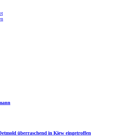
et
en
smann
etmold überraschend in Kiew eingetroffen