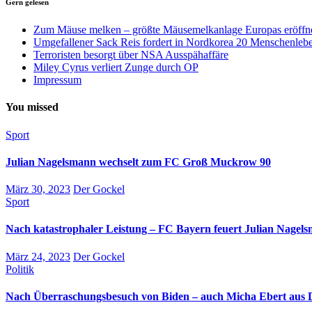
Gern gelesen
Zum Mäuse melken – größte Mäusemelkanlage Europas eröffn
Umgefallener Sack Reis fordert in Nordkorea 20 Menschenleb
Terroristen besorgt über NSA Ausspähaffäre
Miley Cyrus verliert Zunge durch OP
Impressum
You missed
Sport
Julian Nagelsmann wechselt zum FC Groß Muckrow 90
März 30, 2023
Der Gockel
Sport
Nach katastrophaler Leistung – FC Bayern feuert Julian Nagel
März 24, 2023
Der Gockel
Politik
Nach Überraschungsbesuch von Biden – auch Micha Ebert aus D